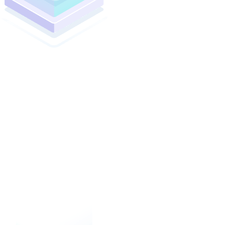
Datos clínicos y epidemiológicos
de pacientes de alta
complejidad y recopilados utilizando el sistema Epimed
Monitor UCI, un software de gestión que le permite
integrar datos estructurados provenientes de cualquier
sistema hospitalario y/o ingresar datos manualmente si el
hospital no cuenta con un sistema estructurado de
información.