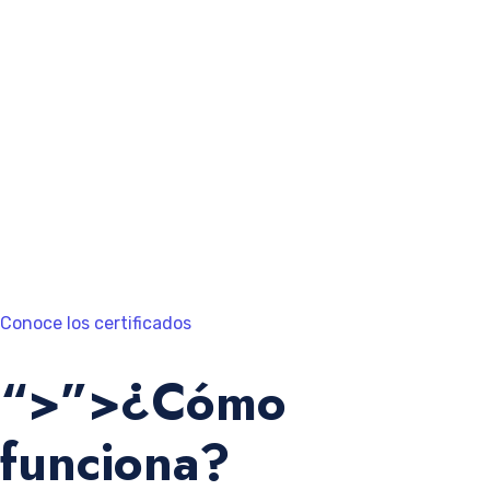
importante para los proyectos que tienen como objetivo la
mejora de la eficiencia de la UCI y para promover la
investigación clínica.
Los hospitales participantes reciben certificados con sellos
de participación en el
Registro Nacional y gestión de
indicadores
.
Conoce los certificados
“>”>¿Cómo
funciona?