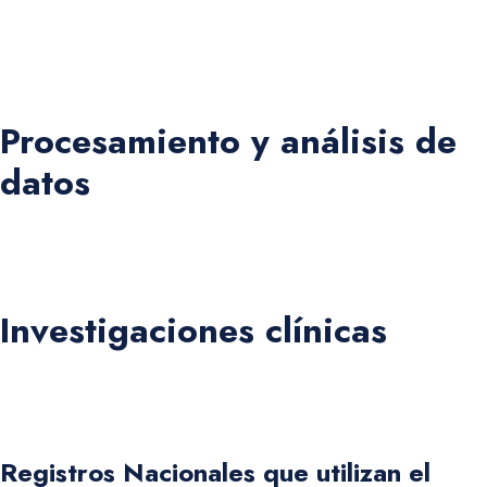
anualmente por APMCTI, FEPIMCTI y Epimed Solutions, que
confirma su participación en el Registro Nacional de UCI
panameñas.
Procesamiento y análisis de
datos
Asistencia en la toma de decisiones para una mejor
asignación de recursos y prácticas de cuidados intensivos.
Investigaciones clínicas
Posibilita la participación en redes de cooperación para las
investigaciones clínicas.
Registros Nacionales que utilizan el